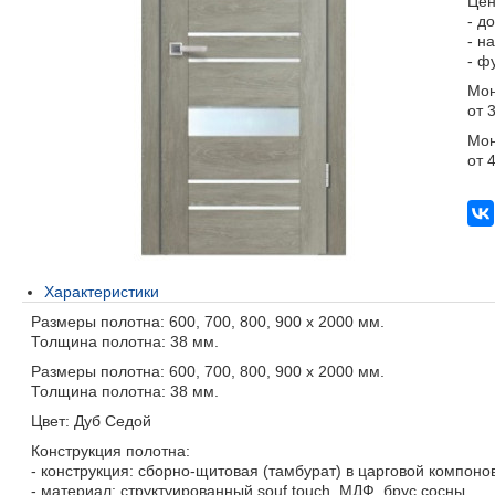
Цен
- д
- н
- ф
Мон
от 
Мон
от 
Характеристики
Размеры полотна: 600, 700, 800, 900 х 2000 мм.
Толщина полотна: 38 мм.
Размеры полотна: 600, 700, 800, 900 х 2000 мм.
Толщина полотна: 38 мм.
Цвет: Дуб Седой
Конструкция полотна:
- конструкция: сборно-щитовая (тамбурат) в царговой компоно
- материал: структуированный souf touch, МДФ, брус сосны