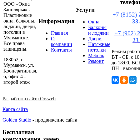
телефо
ООО «Окна
Услуги
Заполярья» -
+7 (8152)
Пластиковые
Информация
окна, балконы,
33
Окна
лоджии, двери,
Балконы
потолки в
+7 (902)
Главная
и лоджии
Мурманске.
О
Двери
23
Все права
компании
Натяжные
защищены.
Контакты
потолки
Режим работ
Мебель
ВТ - СБ, с 10
183052, г.
Ремонт
до 18:00, ВС
Мурманск, ул.
ПН - выходн
Кооперативная,
6, офис 4 -
второй этаж
Разработка сайта Orsweb
Карта сайта
Golden Studio
- продвижение сайта
Бесплатная
консультация, замер