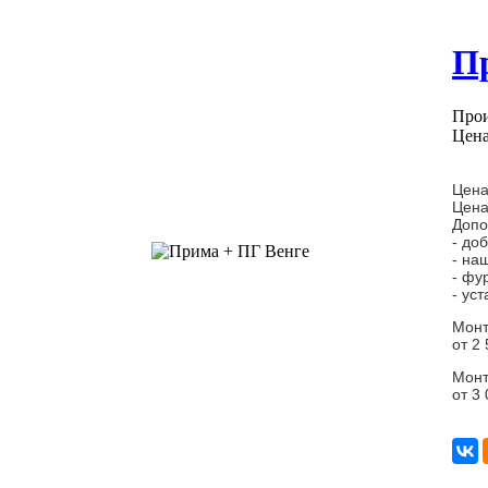
П
Прои
Цена
Цена
Цена
Допо
- до
- на
- фу
- ус
Монт
от 2
Монт
от 3