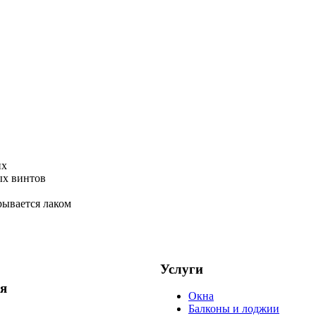
их
ых винтов
рывается лаком
Услуги
я
Окна
Балконы и лоджии